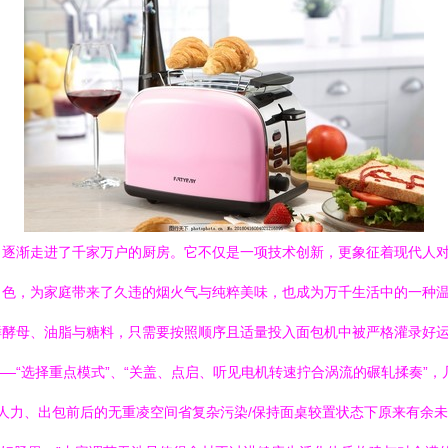
，逐渐走进了千家万户的厨房。它不仅是一项技术创新，更象征着现代人
色，为家庭带来了久违的烟火气与纯粹美味，也成为万千生活中的一种温度
鲜酵母、油脂与糖料，只需要按照顺序且适量投入面包机中被严格灌录好
—“选择重点模式”、“关盖、点启、听见电机转速拧合涡流的碾轧揉奏”
放人力、出包前后的无重凌空间省复杂污染/保持面桌较置状态下原来有余