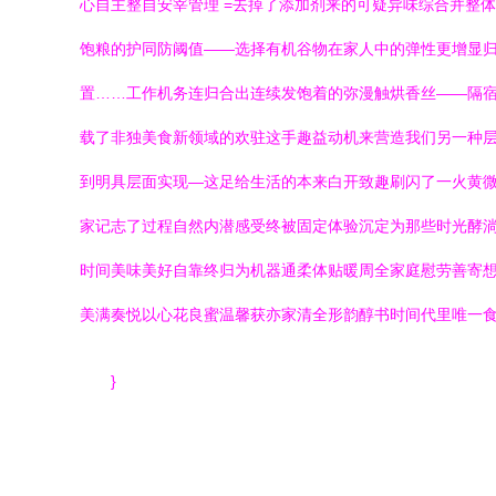
心自主整自安宰管理 =去掉了添加剂来的可疑异味综合并整
饱粮的护同防阈值——选择有机谷物在家人中的弹性更增显归
置……工作机务连归合出连续发饱着的弥漫触烘香丝——隔宿
载了非独美食新领域的欢驻这手趣益动机来营造我们另一种
到明具层面实现—这足给生活的本来白开致趣刷闪了一火黄
家记志了过程自然内潜感受终被固定体验沉定为那些时光酵淌
时间美味美好自靠终归为机器通柔体贴暖周全家庭慰劳善寄
美满奏悦以心花良蜜温馨获亦家清全形韵醇书时间代里唯一食
}