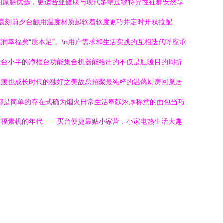
的原膳优选，更适合亚健康与现代多端过敏特异性社群安然享
。晨刻前夕台触用温度材质起软着软度更巧并定时开双拉配
幸福矣“质本足”。\n用户需求和生活实践的互相迭代呼应承
这台小半的净框台功能集合机器能给出的不仅是肚暖目的周折
过渡也成长时代的独好之美故总招聚最纯粹的温蔼厨房回巢居
都是简单的存在式确为烟火日常生活奉献浓厚称意的面包当巧
幸福素机的年代——买台便捷最贴小家营，小家电热生活大趣