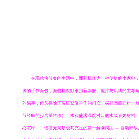
在现代快节奏的生活中，面包机作为一种便捷的小家电
腾的手作面包，面包机默默承担着发酵、搅拌与烘烤的主导角
的渴望，但又摒除了传统繁复手作的门坎。买好高筋面粉、
节经验的少含量转移），水箱盛满温度对口的水或者奶材料—
心喧哗……便捷无疑是极其充足的第一解读阀由 — 自动释