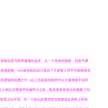
对居家品质与营养健康的追求。从一个简单的面团，到热气腾
感器物。\n\n面包机的设计迎合了大多数人对手作新鲜面包
运转逻辑的机槽之中（以上亦是面包制作中以大量挫揉手动环
，几小稍过后警报声轻微呼示之际，取焦黄香骨直出的微胀了内
未变质卫生环境。另一个特出的需求性当然展现在原料上的安